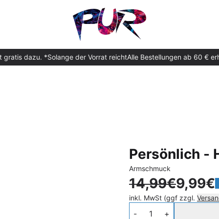
gratis dazu. *Solange der Vorrat reicht
Alle Bestellungen ab 60 € erh
render_section=true,countdow
render_section=true,countdow
Persönlich -
Armschmuck
14,99€
9,99€
inkl. MwSt (ggf zzgl.
Versan
Anzahl
-
+