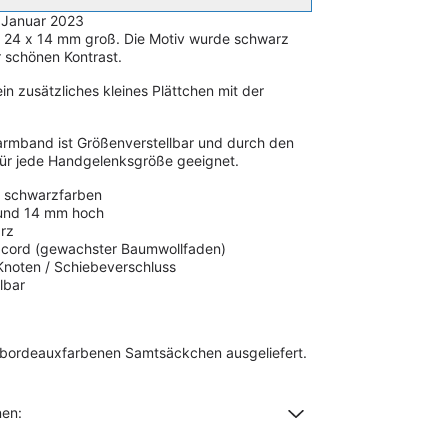
 Januar 2023
 24 x 14 mm groß. Die Motiv wurde schwarz
r schönen Kontrast.
n zusätzliches kleines Plättchen mit der
larmband ist Größenverstellbar und durch den
ür jede Handgelenksgröße geeignet.
 - schwarzfarben
 und 14 mm hoch
rz
xcord (gewachster Baumwollfaden)
 Knoten / Schiebeverschluss
lbar
 bordeauxfarbenen Samtsäckchen ausgeliefert.
nen: