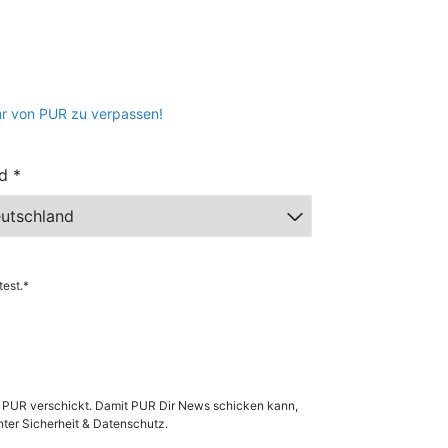
hr von PUR zu verpassen!
d *
n_script=false,
est.*
r PUR verschickt. Damit PUR Dir News schicken kann,
nter
Sicherheit & Datenschutz.