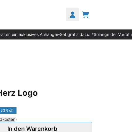
WARENKORB
KONTO
alten ein exklusives Anhänger-Set gratis dazu. *Solange der Vorrat re
n_script=false,
n_script=false,
 Herz Logo
33% off
dkosten
)
In den Warenkorb